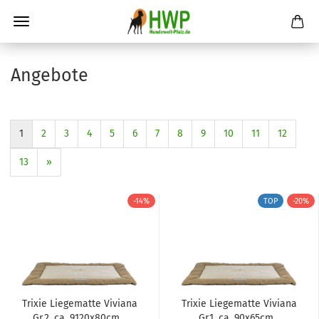
Angebote
1
2
3
4
5
6
7
8
9
10
11
12
13
»
-14%
TOP
-20%
Trixie Liegematte Viviana
Trixie Liegematte Viviana
Gr.2, ca. 9120x80cm...
Gr.1, ca. 90x65cm...