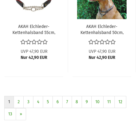
AKAH Elchleder-
AKAH Elchleder-
Kettenhalsband 55cm,
Kettenhalsband 50cm,
Rot
Dunkelbraun...
UVP 47,90 EUR
UVP 47,90 EUR
Nur 42,90 EUR
Nur 42,90 EUR
1
2
3
4
5
6
7
8
9
10
11
12
13
»