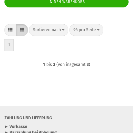
IN DEN WARENKORB
Sortieren nach
pro Seite
Sortieren nach
96 pro Seite
1
1
bis
3
(von insgesamt
3
)
ZAHLUNG UND LIEFERUNG
► Vorkasse
► Barzahlung bei Abholung