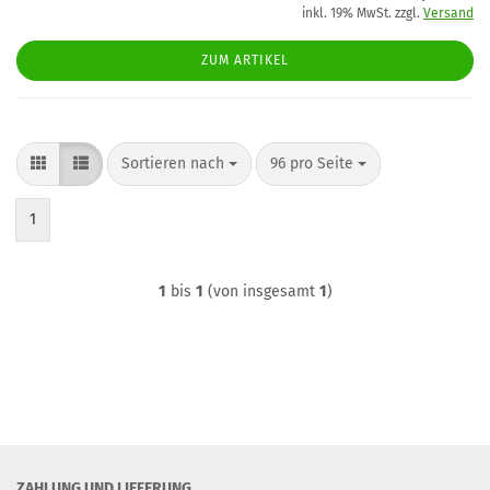
inkl. 19% MwSt. zzgl.
Versand
ZUM ARTIKEL
Sortieren nach
pro Seite
Sortieren nach
96 pro Seite
1
1
bis
1
(von insgesamt
1
)
ZAHLUNG UND LIEFERUNG