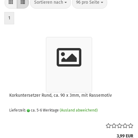
Sortieren nach
pro Seite
Sortieren nach
96 pro Seite
1
Korkuntersetzer Rund, ca. 90 x 3mm, mit Rassemotiv
Lieferzeit:
ca. 5-6 Werktage
(Ausland abweichend)
3,99 EUR