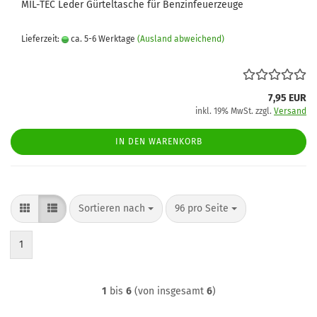
MIL-TEC Leder Gürteltasche für Benzinfeuerzeuge
Lieferzeit:
ca. 5-6 Werktage
(Ausland abweichend)
7,95 EUR
inkl. 19% MwSt. zzgl.
Versand
IN DEN WARENKORB
Sortieren nach
pro Seite
Sortieren nach
96 pro Seite
1
1
bis
6
(von insgesamt
6
)