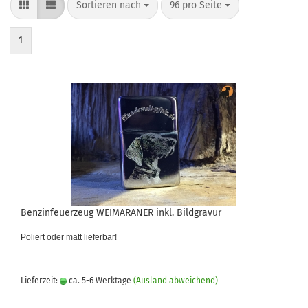
Sortieren nach
pro Seite
Sortieren nach
96 pro Seite
1
Benzinfeuerzeug WEIMARANER inkl. Bildgravur
Poliert oder matt lieferbar!
Lieferzeit:
ca. 5-6 Werktage
(Ausland abweichend)