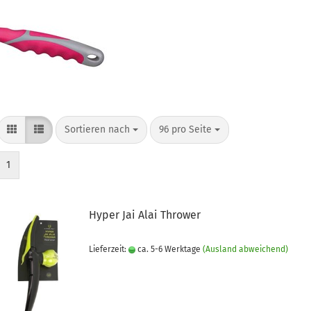
Sortieren nach
pro Seite
Sortieren nach
96 pro Seite
1
Hyper Jai Alai Thrower
Lieferzeit:
ca. 5-6 Werktage
(Ausland abweichend)