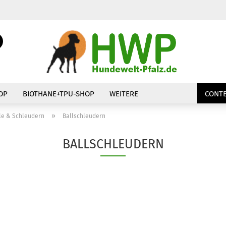
Suche...
E-Mail
Passwort
OP
BIOTHANE+TPU-SHOP
WEITERE
CONTE
»
le & Schleudern
Ballschleudern
BALLSCHLEUDERN
Konto erstellen
Passwort vergessen