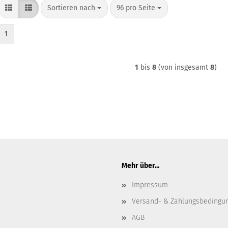
Sortieren nach
pro Seite
Sortieren nach
96 pro Seite
1
1
bis
8
(von insgesamt
8
)
Mehr über...
Impressum
Versand- & Zahlungsbedingu
AGB