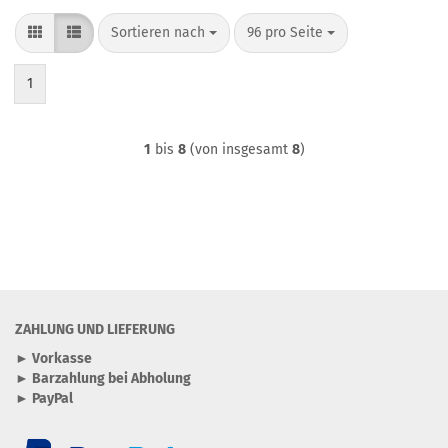
Sortieren nach
pro Seite
Sortieren nach
96 pro Seite
1
1
bis
8
(von insgesamt
8
)
ZAHLUNG UND LIEFERUNG
► Vorkasse
► Barzahlung bei Abholung
► PayPal