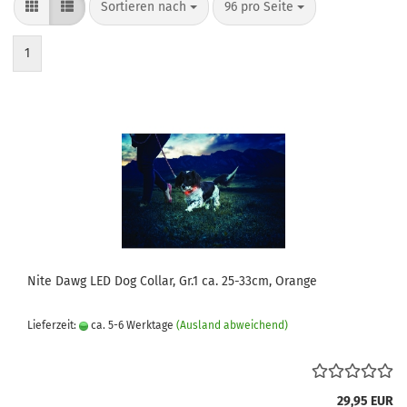
Sortieren nach
pro Seite
Sortieren nach
96 pro Seite
1
Nite Dawg LED Dog Collar, Gr.1 ca. 25-33cm, Orange
Lieferzeit:
ca. 5-6 Werktage
(Ausland abweichend)
29,95 EUR