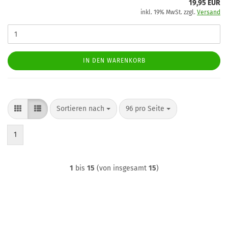
19,95 EUR
inkl. 19% MwSt. zzgl.
Versand
IN DEN WARENKORB
Sortieren nach
pro Seite
Sortieren nach
96 pro Seite
1
1
bis
15
(von insgesamt
15
)