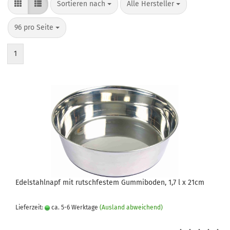
Sortieren nach
pro Seite
Sortieren nach
Alle Hersteller
pro Seite
96 pro Seite
1
Edelstahlnapf mit rutschfestem Gummiboden, 1,7 l x 21cm
Lieferzeit:
ca. 5-6 Werktage
(Ausland abweichend)