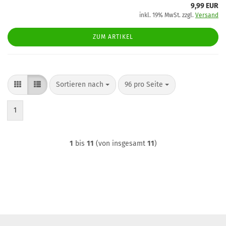
9,99 EUR
inkl. 19% MwSt. zzgl.
Versand
ZUM ARTIKEL
Sortieren nach
pro Seite
Sortieren nach
96 pro Seite
1
1
bis
11
(von insgesamt
11
)