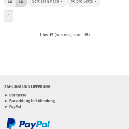
Sortieren nach
pro Seite
Sortieren nach
96 pro Seite
1
1
bis
15
(von insgesamt
15
)
ZAHLUNG UND LIEFERUNG
► Vorkasse
► Barzahlung bei Abholung
► PayPal