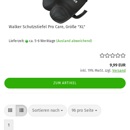
Walker Schutzstiefel Pro Care, Größe "XL"
Lieferzeit:
ca. 5-6 Werktage
(Ausland abweichend)
9,99 EUR
inkl. 19% MwSt. zzgl.
Versand
ZUM ARTIKEL
Sortieren nach
pro Seite
Sortieren nach
96 pro Seite
1