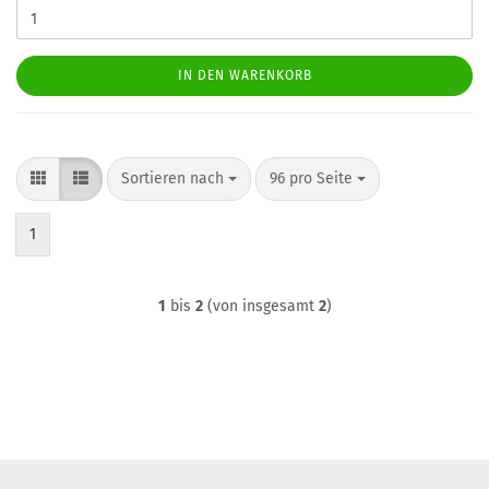
IN DEN WARENKORB
Sortieren nach
pro Seite
Sortieren nach
96 pro Seite
1
1
bis
2
(von insgesamt
2
)