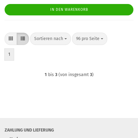
IN DEN WARENKORB
Sortieren nach
pro Seite
Sortieren nach
96 pro Seite
1
1
bis
3
(von insgesamt
3
)
ZAHLUNG UND LIEFERUNG