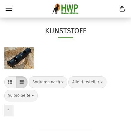
KUNSTSTOFF
Sortieren nach
pro Seite
Sortieren nach
Alle Hersteller
pro Seite
96 pro Seite
1