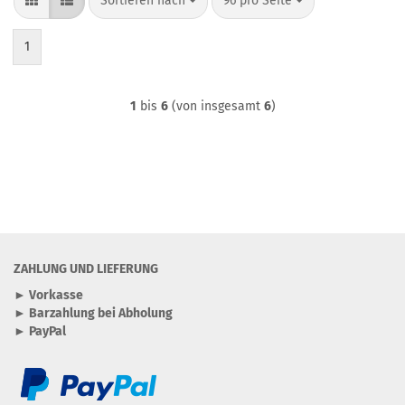
Sortieren nach
96 pro Seite
1
1
bis
6
(von insgesamt
6
)
ZAHLUNG UND LIEFERUNG
► Vorkasse
► Barzahlung bei Abholung
► PayPal