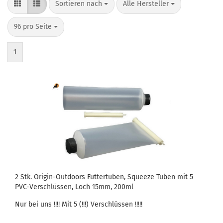
Sortieren nach
pro Seite
Sortieren nach
Alle Hersteller
pro Seite
96 pro Seite
1
2 Stk. Origin-Outdoors Futtertuben, Squeeze Tuben mit 5
PVC-Verschlüssen, Loch 15mm, 200ml
Nur bei uns !!!! Mit 5 (!!!) Verschlüssen !!!!!