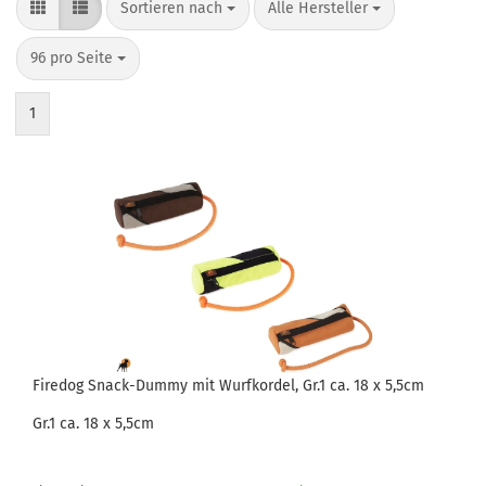
Sortieren nach
pro Seite
Sortieren nach
Alle Hersteller
pro Seite
96 pro Seite
1
Firedog Snack-Dummy mit Wurfkordel, Gr.1 ca. 18 x 5,5cm
Gr.1 ca. 18 x 5,5cm