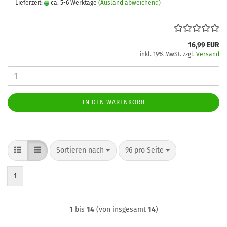
Lieferzeit:
ca. 5-6 Werktage
(Ausland abweichend)
16,99 EUR
inkl. 19% MwSt. zzgl.
Versand
IN DEN WARENKORB
Sortieren nach
pro Seite
Sortieren nach
96 pro Seite
1
1
bis
14
(von insgesamt
14
)