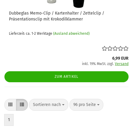
Dubbeglas Memo-Clip / Kartenhalter / Zettelclip /
Präsentationsclip mit Krokodilklammer
Lieferzeit: ca. 1-2 Werktage
(Ausland abweichend)
6,99 EUR
inkl. 19% MwSt. zzgl.
Versand
ZUM ARTIKEL
Sortieren nach
pro Seite
Sortieren nach
96 pro Seite
1