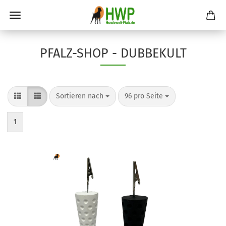
PFALZ-SHOP - DUBBEKULT
Sortieren nach
pro Seite
Sortieren nach
96 pro Seite
1