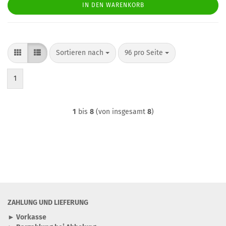
IN DEN WARENKORB
Sortieren nach
pro Seite
Sortieren nach
96 pro Seite
1
1
bis
8
(von insgesamt
8
)
ZAHLUNG UND LIEFERUNG
► Vorkasse