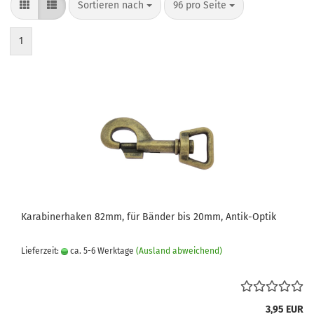
Sortieren nach
pro Seite
Sortieren nach
96 pro Seite
1
Karabinerhaken 82mm, für Bänder bis 20mm, Antik-Optik
Lieferzeit:
ca. 5-6 Werktage
(Ausland abweichend)
3,95 EUR