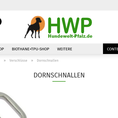
Suche...
E-Mail
Passwort
OP
BIOTHANE+TPU-SHOP
WEITERE
CONTE
»
»
Verschlüsse
Dornschnallen
DORNSCHNALLEN
Konto erstellen
Passwort vergessen