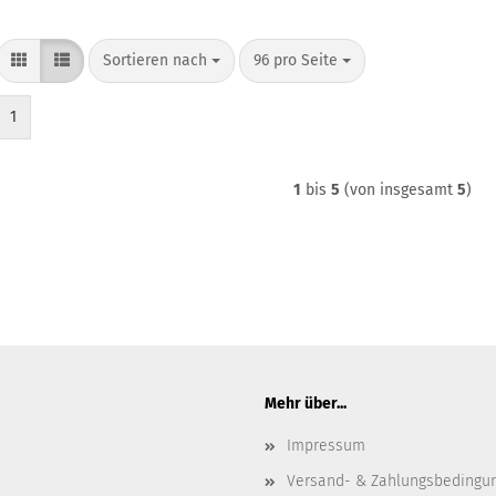
Sortieren nach
pro Seite
Sortieren nach
96 pro Seite
1
1
bis
5
(von insgesamt
5
)
Mehr über...
Impressum
Versand- & Zahlungsbedingu