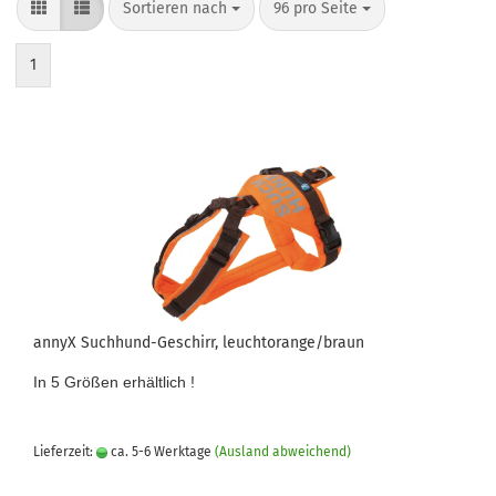
Sortieren nach
pro Seite
Sortieren nach
96 pro Seite
1
annyX Suchhund-Geschirr, leuchtorange/braun
In 5 Größen erhältlich !
Lieferzeit:
ca. 5-6 Werktage
(Ausland abweichend)