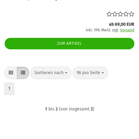
ab 69,00 EUR
inkl. 19% MwSt. zzgl.
Versand
ZUM ARTIKEL
Sortieren nach
pro Seite
Sortieren nach
96 pro Seite
1
1
bis
2
(von insgesamt
2
)