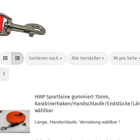
Sortieren nach
pro Seite
pro Seite
Sortieren nach
Alle Hersteller
96 pro Seite
1
HWP Sportleine gummiert 15mm,
Karabinerhaken/Handschlaufe/Endstücke/Lä
wählbar
Länge, Handschlaufe, Vernietung wählbar !