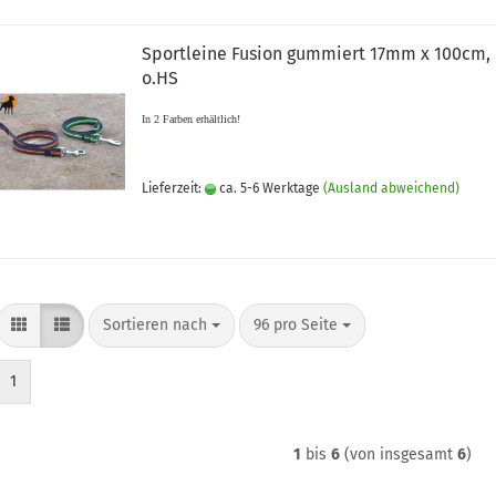
Sportleine Fusion gummiert 17mm x 100cm,
o.HS
In 2 Farben erhältlich!
Lieferzeit:
ca. 5-6 Werktage
(Ausland abweichend)
Sortieren nach
pro Seite
Sortieren nach
96 pro Seite
1
1
bis
6
(von insgesamt
6
)