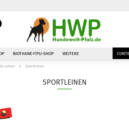
Suche...
E-Mail
Passwort
OP
BIOTHANE+TPU-SHOP
WEITERE
CONTE
»
te Leinen
Sportleinen
SPORTLEINEN
Konto erstellen
Passwort vergessen