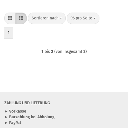
Sortieren nach
pro Seite
Sortieren nach
96 pro Seite
1
1
bis
2
(von insgesamt
2
)
ZAHLUNG UND LIEFERUNG
► Vorkasse
► Barzahlung bei Abholung
► PayPal