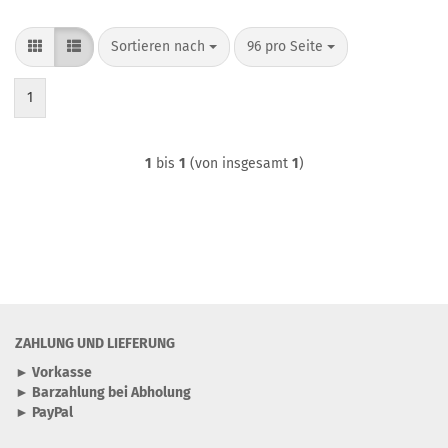
Sortieren nach
pro Seite
Sortieren nach
96 pro Seite
1
1
bis
1
(von insgesamt
1
)
ZAHLUNG UND LIEFERUNG
► Vorkasse
► Barzahlung bei Abholung
► PayPal