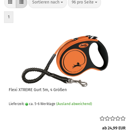
Sortieren nach
pro Seite
Sortieren nach
96 pro Seite
1
Flexi XTREME Gurt 5m, 4 Größen
Lieferzeit:
ca. 5-6 Werktage
(Ausland abweichend)
ab 24,99 EUR