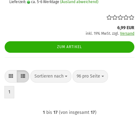
Lieferzeit:
ca. 5-6 Werktage
(Ausland abweichend)
6,99 EUR
inkl. 19% MwSt. zzgl.
Versand
ZUM ARTIKEL
Sortieren nach
pro Seite
Sortieren nach
96 pro Seite
1
1
bis
17
(von insgesamt
17
)