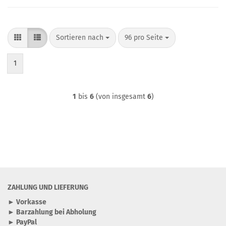
Sortieren nach
pro Seite
Sortieren nach
96 pro Seite
1
1
bis
6
(von insgesamt
6
)
ZAHLUNG UND LIEFERUNG
► Vorkasse
► Barzahlung bei Abholung
► PayPal