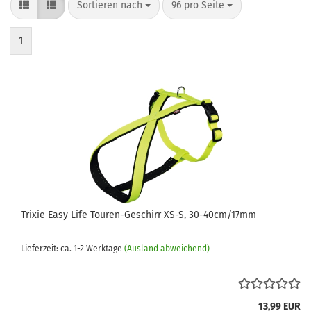
Sortieren nach
pro Seite
Sortieren nach
96 pro Seite
1
Trixie Easy Life Touren-Geschirr XS-S, 30-40cm/17mm
Lieferzeit: ca. 1-2 Werktage
(Ausland abweichend)
13,99 EUR