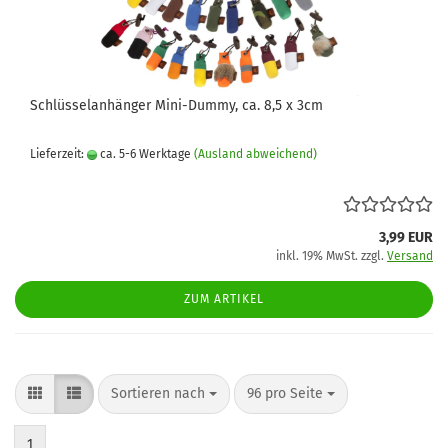
Schlüsselanhänger Mini-Dummy, ca. 8,5 x 3cm
Lieferzeit:
ca. 5-6 Werktage
(Ausland abweichend)
3,99 EUR
inkl. 19% MwSt. zzgl.
Versand
ZUM ARTIKEL
Sortieren nach
pro Seite
Sortieren nach
96 pro Seite
1