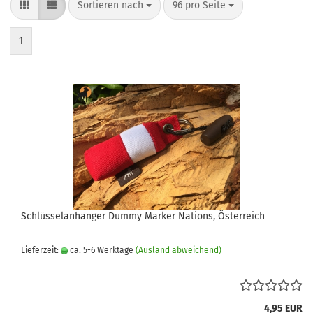
Sortieren nach
pro Seite
Sortieren nach
96 pro Seite
1
Schlüsselanhänger Dummy Marker Nations, Österreich
Lieferzeit:
ca. 5-6 Werktage
(Ausland abweichend)
4,95 EUR