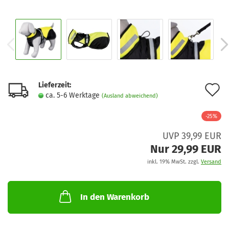
Lieferzeit:
A
ca. 5-6 Werktage
(Ausland abweichend)
d
-25%
M
UVP 39,99 EUR
Nur 29,99 EUR
inkl. 19% MwSt. zzgl.
Versand
In den Warenkorb