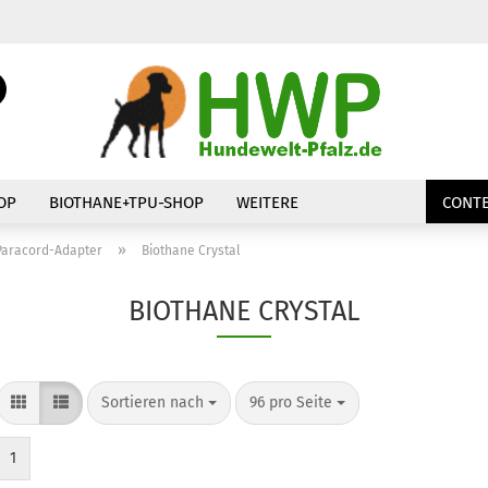
Suche...
E-Mail
Passwort
OP
BIOTHANE+TPU-SHOP
WEITERE
CONTE
»
Paracord-Adapter
Biothane Crystal
BIOTHANE CRYSTAL
Konto erstellen
Passwort vergessen
Sortieren nach
pro Seite
Sortieren nach
96 pro Seite
1