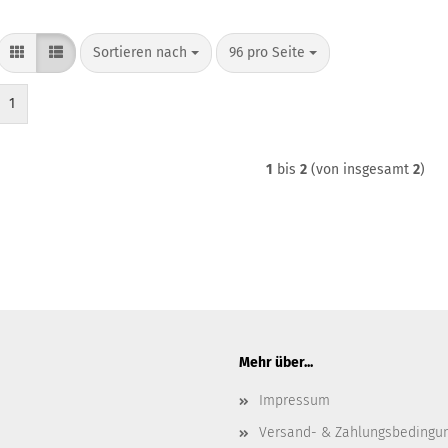
Sortieren nach
pro Seite
Sortieren nach
96 pro Seite
1
1
bis
2
(von insgesamt
2
)
Mehr über...
Impressum
Versand- & Zahlungsbedingu